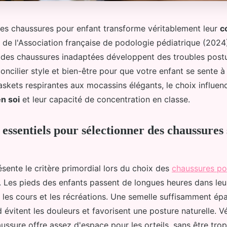
nes chaussures pour enfant transforme véritablement leur
c
 de l'Association française de podologie pédiatrique (2024
 des chaussures inadaptées développent des troubles post
cilier style et bien-être pour que votre enfant se sente à l
askets respirantes aux mocassins élégants, le choix influe
n soi
et leur capacité de concentration en classe.
 essentiels pour sélectionner des chaussures 
sente le critère primordial lors du choix des
chaussures po
. Les pieds des enfants passent de longues heures dans leu
s, les cours et les récréations. Une semelle suffisamment ép
 évitent les douleurs et favorisent une posture naturelle. Vé
aussure offre assez d'espace pour les orteils, sans être trop