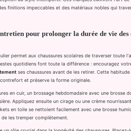
des finitions impeccables et des matériaux nobles qui trave
entretien pour prolonger la durée de vie des
ulier permet aux chaussures scolaires de traverser toute l'
estes quotidiens font toute la différence : encouragez votr
ètement
ses chaussures avant de les retirer. Cette habitude 
ontrefort et préserve la forme originale.
ures en cuir, un brossage hebdomadaire avec une brosse do
ssière. Appliquez ensuite un cirage ou une crème nourrissan
skets en toile se nettoient facilement avec une brosse humi
t de les tremper complètement.
 un rôle crucial dans la longévité des chaussures. Placez-