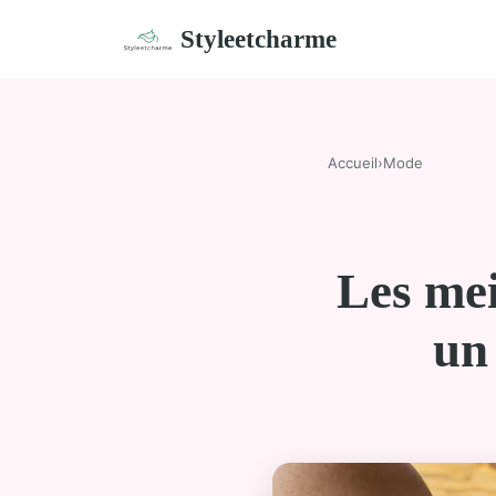
Styleetcharme
Accueil
›
Mode
Les mei
un 