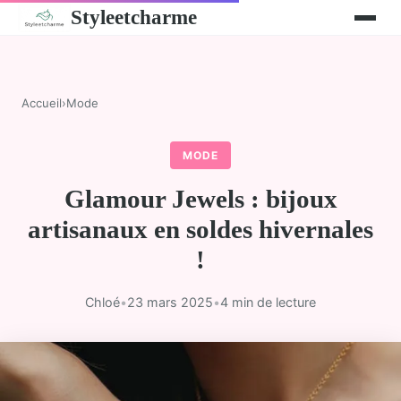
Styleetcharme
Accueil
›
Mode
MODE
Glamour Jewels : bijoux
artisanaux en soldes hivernales
!
Chloé
•
23 mars 2025
•
4 min de lecture