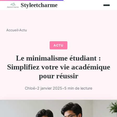
Styleetcharme
Accueil
›
Actu
ACTU
Le minimalisme étudiant :
Simplifiez votre vie académique
pour réussir
Chloé
•
2 janvier 2025
•
5 min de lecture