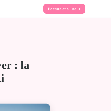
Posture et allure →
er : la
i