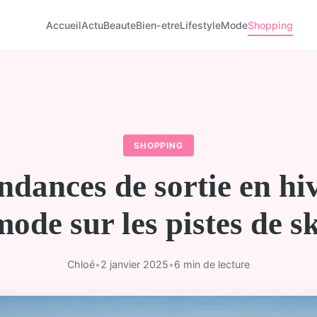
Accueil
Actu
Beaute
Bien-etre
Lifestyle
Mode
Shopping
SHOPPING
ndances de sortie en hiv
mode sur les pistes de sk
Chloé
•
2 janvier 2025
•
6 min de lecture