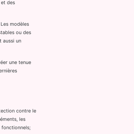
 et des
s. Les modèles
stables ou des
t aussi un
réer une tenue
ernières
tection contre le
léments, les
 fonctionnels;