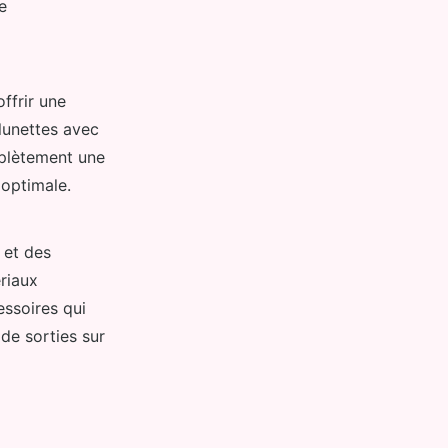
e
ffrir une
 lunettes avec
mplètement une
 optimale.
 et des
riaux
essoires qui
 de sorties sur