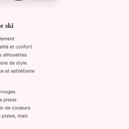
e ski
alement
lité et confort.
s silhouettes
ons de style.
ce et esthétisme
s rouges
s pistes
ix de couleurs
s pistes, mais