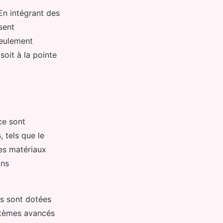
En intégrant des
sent
seulement
soit à la pointe
ce sont
s
, tels que le
Ces matériaux
ons
es sont dotées
stèmes avancés