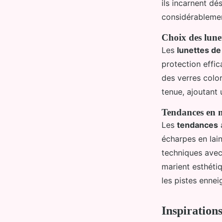
ils incarnent dé
considérablement
Choix des lunet
Les
lunettes de
protection effic
des verres colo
tenue, ajoutant
Tendances en m
Les
tendances
a
écharpes en lain
techniques avec
marient esthétiq
les pistes ennei
Inspirations