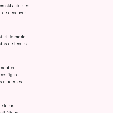
es ski
actuelles
t de découvrir
ki et de
mode
otos de tenues
 montrent
ces figures
es modernes
 skieurs
sthétique,