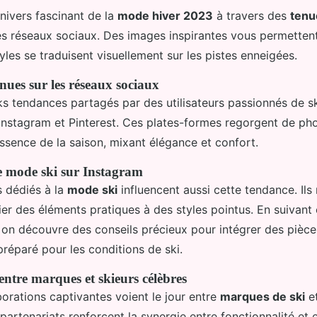
nivers fascinant de la
mode hiver 2023
à travers des
tenu
es réseaux sociaux. Des images inspirantes vous permetten
les se traduisent visuellement sur les pistes enneigées.
nues sur les réseaux sociaux
ks tendances partagés par des utilisateurs passionnés de s
Instagram et Pinterest. Ces plates-formes regorgent de ph
essence de la saison, mixant élégance et confort.
e mode ski sur Instagram
s dédiés à la
mode ski
influencent aussi cette tendance. Ils
r des éléments pratiques à des styles pointus. En suivant 
on découvre des conseils précieux pour intégrer des pièc
préparé pour les conditions de ski.
entre marques et skieurs célèbres
borations captivantes voient le jour entre
marques de ski
et
rtenariats renforcent la synergie entre fonctionnalité et e