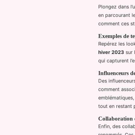
Plongez dans l’u
en parcourant l
comment ces sty
Exemples de te
Repérez les loo
hiver 2023
sur 
qui capturent l’
Influenceurs d
Des influenceur
comment associe
emblématiques, 
tout en restant 
Collaboration 
Enfin, des colla
renommés. Ces pa